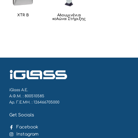
XTR B
Αλουμινένια
κολώνα Στήριξης
iGlass Α.Ε.
Α.Φ.Μ. : 800510585
Αρ. Γ.Ε.ΜΗ. : 126466705000
Get Socials
Facebook
Instagram