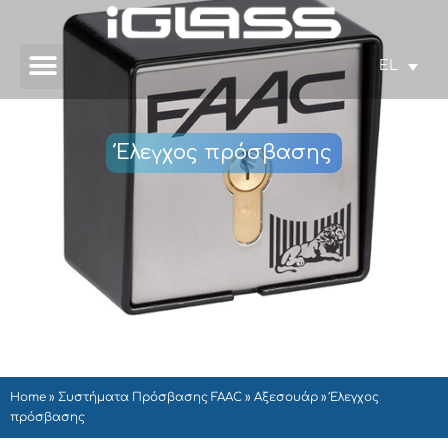
EL
Έλεγχος πρόσβασης
Home
»
Συστήματα Πρόσβασης FAAC
»
Αξεσουάρ
»
Έλεγχος
πρόσβασης