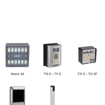
Resist SA
T10 E – T11 E
T21 E – T21 EF