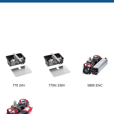
770 24V
770N 230V
S800 ENC