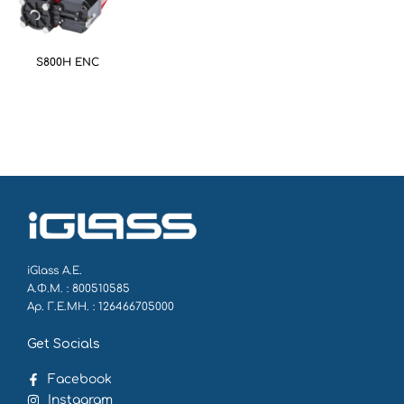
S800H ΕΝC
iGlass Α.Ε.
Α.Φ.Μ. : 800510585
Αρ. Γ.Ε.ΜΗ. : 126466705000
Get Socials
Facebook
Instagram