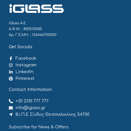
iGlass Α.Ε.
Α.Φ.Μ. : 800510585
Αρ. Γ.Ε.ΜΗ. : 126466705000
Get Socials
Facebook
Instagram
LinkedIn
Pinterest
Contact Information
+30 2310 777 777
info@iglass.gr
Β.Ι.Π.Ε Σίνδος Θεσσαλονίκης 54700
Subscribe for News & Offers