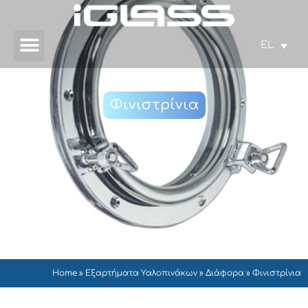
EL
Φινιστρίνια
Home
»
Εξαρτήματα Υαλοπινάκων
»
Διάφορα
»
Φινιστρίνια