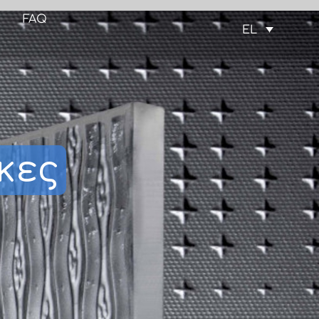
FAQ
EL
κες