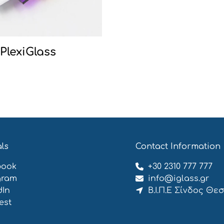
PlexiGlass
als
Contact Information
book
+30 2310 777 777
gram
info@iglass.gr
dIn
Β.Ι.Π.Ε Σίνδος Θε
est