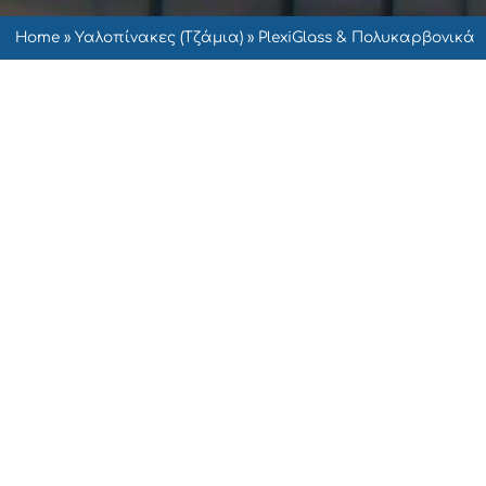
Home
»
Υαλοπίνακες (Τζάμια)
»
PlexiGlass & Πολυκαρβονικά