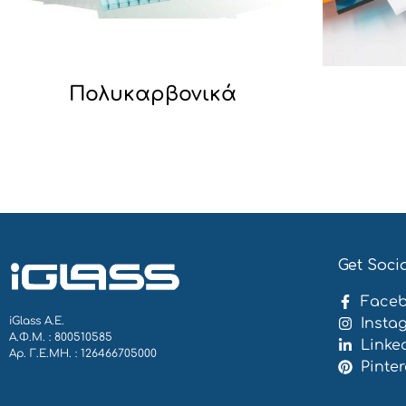
Πολυκαρβονικά
Get Soci
Face
iGlass Α.Ε.
Insta
Α.Φ.Μ. : 800510585
Linke
Αρ. Γ.Ε.ΜΗ. : 126466705000
Pinter