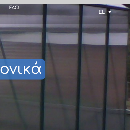
FAQ
EL
βονικά