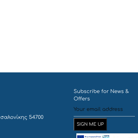
Subscribe for News &
Offers
σσαλονίκης 54700