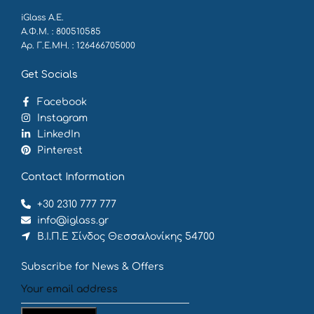
iGlass Α.Ε.
Α.Φ.Μ. : 800510585
Αρ. Γ.Ε.ΜΗ. : 126466705000
Get Socials
Facebook
Instagram
LinkedIn
Pinterest
Contact Information
+30 2310 777 777
info@iglass.gr
Β.Ι.Π.Ε Σίνδος Θεσσαλονίκης 54700
Subscribe for News & Offers