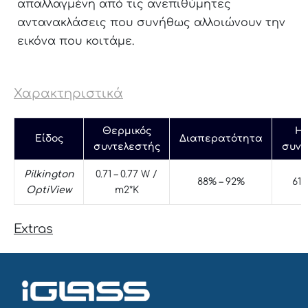
απαλλαγμένη από τις ανεπιθύμητες
αντανακλάσεις που συνήθως αλλοιώνουν την
εικόνα που κοιτάμε.
PILKINGTON OPTIVIEW
Χαρακτηριστικά
Θερμικός
Ηλ
Είδος
Διαπερατότητα
συντελεστής
συντ
Pilkington
0.71 – 0.77 W /
88% – 92%
61%
OptiView
m2*K
Extras