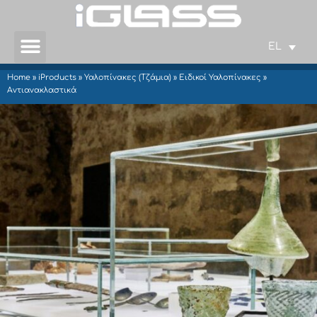
EL
Home
»
iProducts
»
Υαλοπίνακες (Τζάμια)
»
Ειδικοί Υαλοπίνακες
»
Αντιανακλαστικά