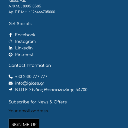
iGlass Α.Ε.
Α.Φ.Μ. : 800510585
Αρ. Γ.Ε.ΜΗ. : 126466705000
Get Socials
Facebook
Instagram
LinkedIn
Pinterest
Contact Information
+30 2310 777 777
info@iglass.gr
Β.Ι.Π.Ε Σίνδος Θεσσαλονίκης 54700
Subscribe for News & Offers