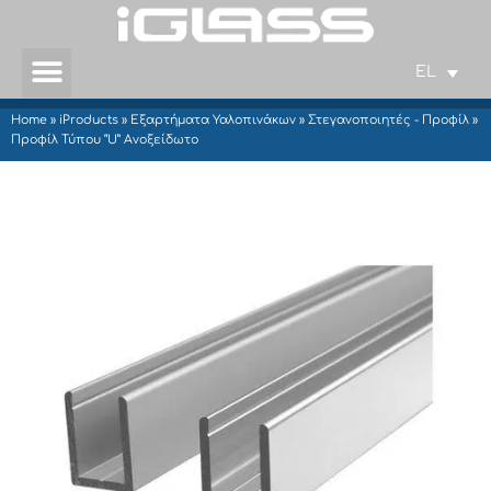
EL
Home
»
iProducts
»
Εξαρτήματα Υαλοπινάκων
»
Στεγανοποιητές - Προφίλ
»
Προφίλ Τύπου “U” Ανοξείδωτο