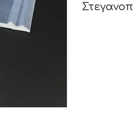
Στεγανοπ