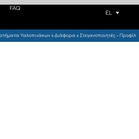
FAQ
EL
ρτήματα Υαλοπινάκων
»
Διάφορα
»
Στεγανοποιητές – Προφίλ