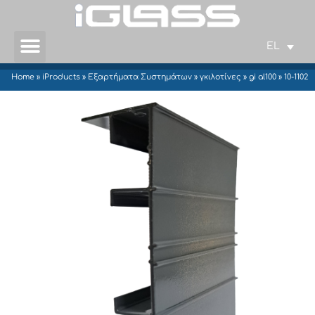
EL
Home
»
iProducts
»
Εξαρτήματα Συστημάτων
»
γκιλοτίνες
»
gi al100
»
10-1102