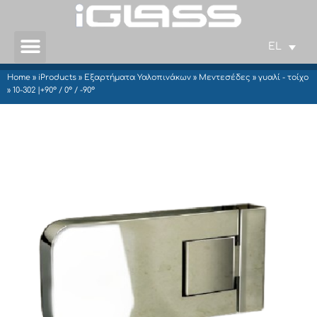
EL
Home
»
iProducts
»
Εξαρτήματα Υαλοπινάκων
»
Μεντεσέδες
»
γυαλί - τοίχο
»
10-302 |+90° / 0° / -90°