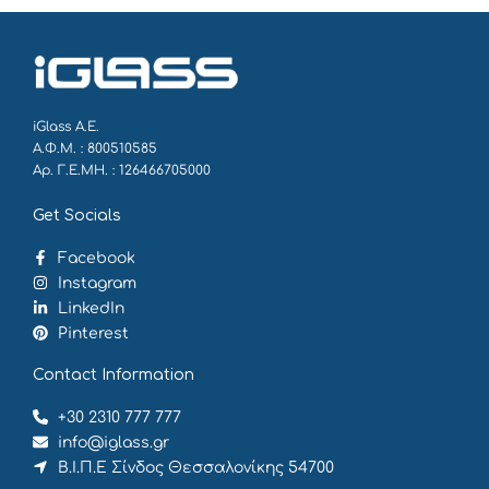
iGlass Α.Ε.
Α.Φ.Μ. : 800510585
Αρ. Γ.Ε.ΜΗ. : 126466705000
Get Socials
Facebook
Instagram
LinkedIn
Pinterest
Contact Information
+30 2310 777 777
info@iglass.gr
Β.Ι.Π.Ε Σίνδος Θεσσαλονίκης 54700