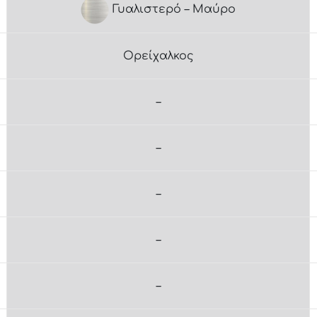
Γυαλιστερό – Μαύρο
Ορείχαλκος
–
–
–
–
–