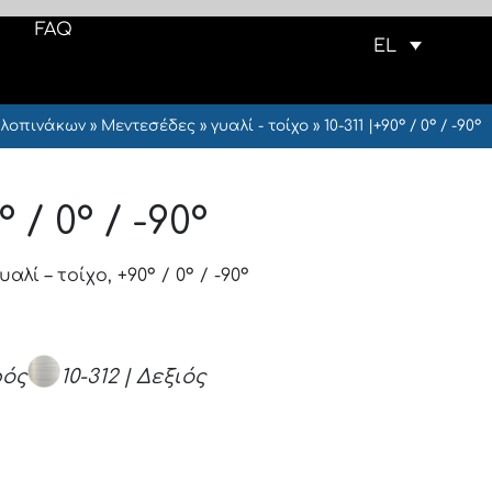
FAQ
EL
λοπινάκων
»
Μεντεσέδες
»
γυαλί - τοίχο
»
10-311 |+90° / 0° / -90°
° / 0° / -90°
λί – τοίχο, +90° / 0° / -90°
ρός
10-312 | Δεξιός