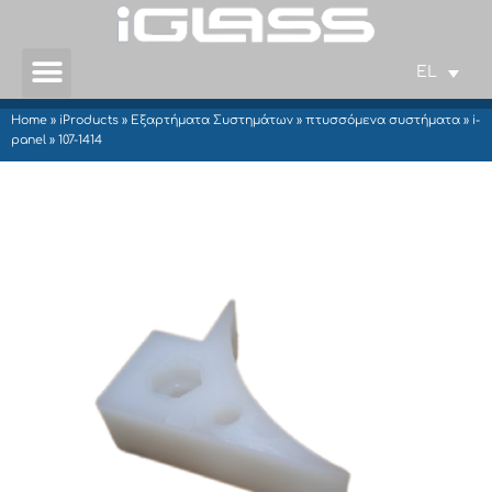
EL
Home
»
iProducts
»
Εξαρτήματα Συστημάτων
»
πτυσσόμενα συστήματα
»
i-
panel
»
107-1414