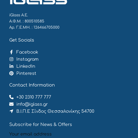
iGlass Α.Ε.
Α.Φ.Μ. : 800510585
Αρ. Γ.Ε.ΜΗ. : 126466705000
Get Socials
Facebook
Instagram
LinkedIn
Pinterest
Contact Information
+30 2310 777 777
info@iglass.gr
Β.Ι.Π.Ε Σίνδος Θεσσαλονίκης 54700
Subscribe for News & Offers