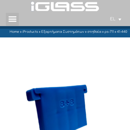
EL
Home
»
iProducts
»
Εξαρτήματα Συστημάτων
»
στηθαία
»
ps-711
»
41-440