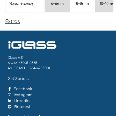
Υαλοπίνακας
6+6mm
8+8mm
10+10mm
Extras
iGlass Α.Ε.
Α.Φ.Μ. : 800510585
Αρ. Γ.Ε.ΜΗ. : 126466705000
Get Socials
Facebook
Instagram
LinkedIn
Pinterest