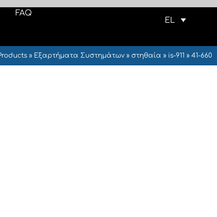
FAQ
EL
Products
»
Εξαρτήματα Συστημάτων
»
στηθαία
»
is-911
»
41-660