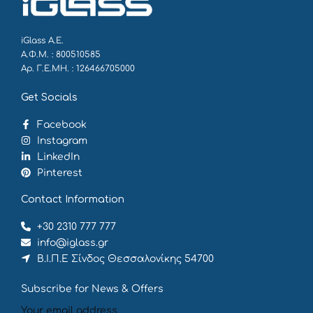
iGlass Α.Ε.
Α.Φ.Μ. : 800510585
Αρ. Γ.Ε.ΜΗ. : 126466705000
Get Socials
Facebook
Instagram
LinkedIn
Pinterest
Contact Information
+30 2310 777 777
info@iglass.gr
Β.Ι.Π.Ε Σίνδος Θεσσαλονίκης 54700
Subscribe for News & Offers