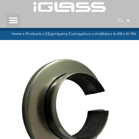
EL
Home
»
iProducts
»
Εξαρτήματα Συστημάτων
»
στηθαία
»
ik-410
»
41-746