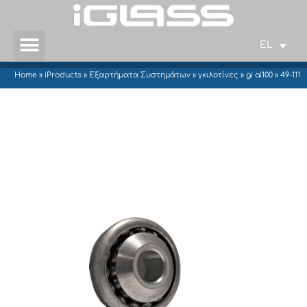
EL
Home
»
iProducts
»
Εξαρτήματα Συστημάτων
»
γκιλοτίνες
»
gi al100
»
49-111