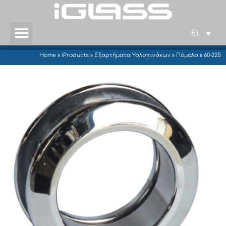
EL
Home
»
iProducts
»
Εξαρτήματα Υαλοπινάκων
»
Πόμολα
»
60-225