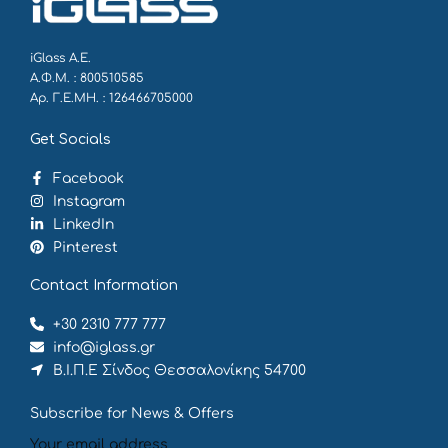
iGlass Α.Ε.
Α.Φ.Μ. : 800510585
Αρ. Γ.Ε.ΜΗ. : 126466705000
Get Socials
Facebook
Instagram
LinkedIn
Pinterest
Contact Information
+30 2310 777 777
info@iglass.gr
Β.Ι.Π.Ε Σίνδος Θεσσαλονίκης 54700
Subscribe for News & Offers