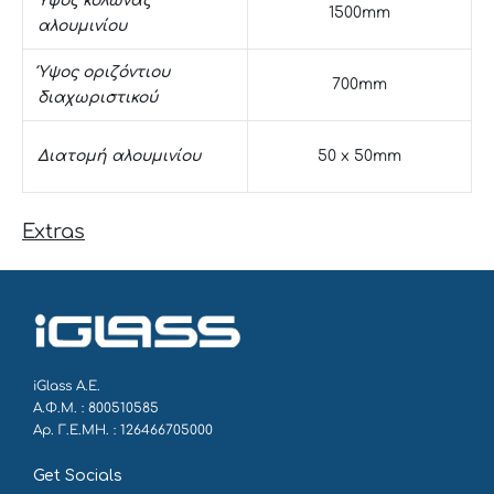
Ύψος κολώνας
1500mm
αλουμινίου
Ύψος οριζόντιου
700mm
διαχωριστικού
Διατομή αλουμινίου
50 x 50mm
Extras
iGlass Α.Ε.
Α.Φ.Μ. : 800510585
Αρ. Γ.Ε.ΜΗ. : 126466705000
Get Socials