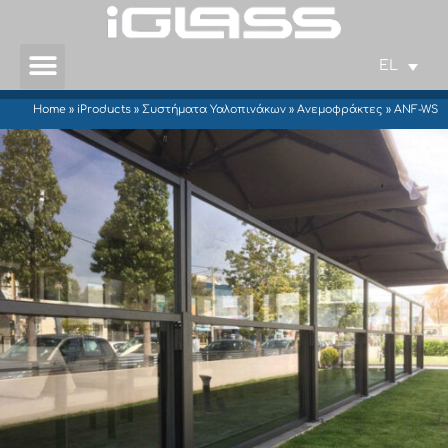
EL
Home
»
iProducts
»
Συστήματα Υαλοπινάκων
»
Ανεμοφράκτες
»
ANF-WS