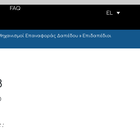
FAQ
EL
Μηχανισμοί Επαναφοράς Δαπέδου
»
Επιδαπέδιοι
8
0
 :