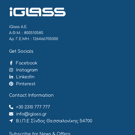
iGlass Α.Ε.
Α.Φ.Μ. : 800510585
Αρ. Γ.Ε.ΜΗ. : 126466705000
Get Socials
Facebook
Instagram
LinkedIn
Pinterest
Contact Information
+30 2310 777 777
info@iglass.gr
Β.Ι.Π.Ε Σίνδος Θεσσαλονίκης 54700
Subscribe for News & Offers