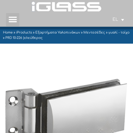
EL
Home
»
iProducts
»
Εξαρτήματα Υαλοπινάκων
»
Μεντεσέδες
»
γυαλί - τοίχο
»
PRD 10-226 |ελεύθερος