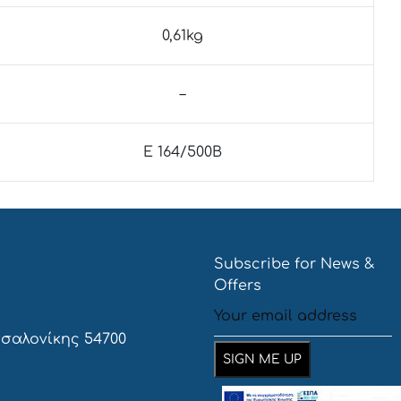
0,61kg
–
E 164/500Β
Subscribe for News &
Offers
σσαλονίκης 54700