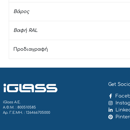
Βάρος
Βαφή RAL
Προδιαγραφή
Get Soci
Face
iGlass Α.Ε.
Insta
Α.Φ.Μ. : 800510585
Linke
Αρ. Γ.Ε.ΜΗ. : 126466705000
Pinter