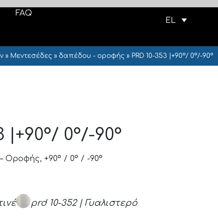
FAQ
EL
ν
»
Μεντεσέδες
»
δαπέδου - οροφής
»
PRD 10-353 |+90°/ 0°/-90°
 |+90°/ 0°/-90°
Οροφής, +90° / 0° / -90°
τινέ
prd 10-352 | Γυαλιστερό