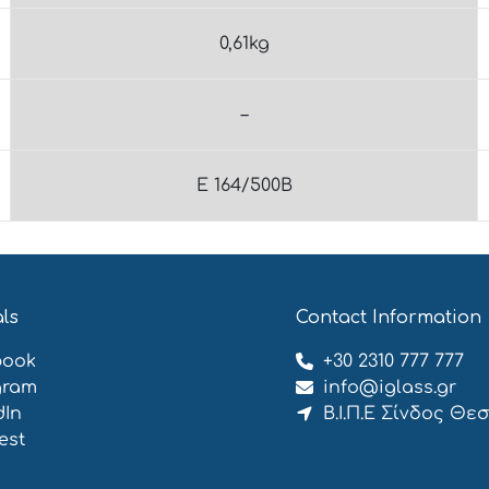
0,61kg
–
E 164/500Β
als
Contact Information
book
+30 2310 777 777
gram
info@iglass.gr
dIn
Β.Ι.Π.Ε Σίνδος Θε
est