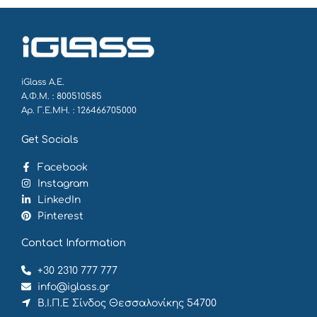
iGlass Α.Ε.
Α.Φ.Μ. : 800510585
Αρ. Γ.Ε.ΜΗ. : 126466705000
Get Socials
Facebook
Instagram
LinkedIn
Pinterest
Contact Information
+30 2310 777 777
info@iglass.gr
Β.Ι.Π.Ε Σίνδος Θεσσαλονίκης 54700