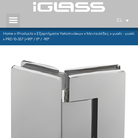
EL
Home
»
iProducts
»
Εξαρτήματα Υαλοπινάκων
»
Μεντεσέδες
»
γυαλί - γυαλί
»
PRD 10-357 |+90° / 0° / -90°