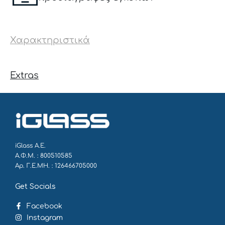
Χαρακτηριστικά
Extras
iGlass Α.Ε.
Α.Φ.Μ. : 800510585
Αρ. Γ.Ε.ΜΗ. : 126466705000
Get Socials
Facebook
Instagram