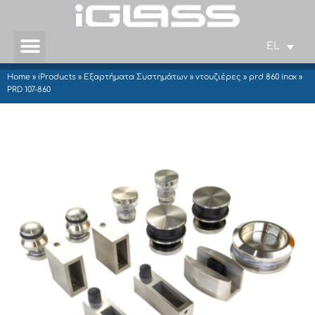
EL
Home
»
iProducts
»
Εξαρτήματα Συστημάτων
»
ντουζιέρες
»
prd 860 inox
»
PRD 107-860