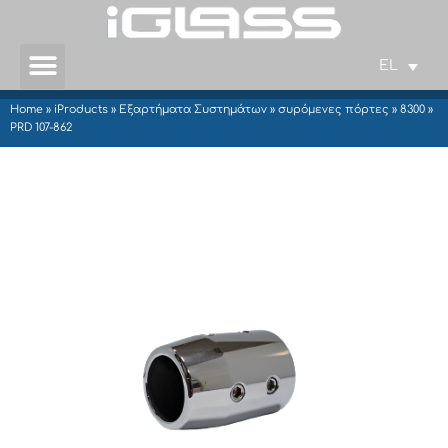
EL
Home
»
iProducts
»
Εξαρτήματα Συστημάτων
»
συρόμενες πόρτες
»
8300
»
PRD 107-862