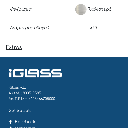
Γυαλιστερό
Φινίρισμα
Διάμετρος οδηγού
ø25
Extras
iGlass Α.Ε.
Α.Φ.Μ. : 800510585
Αρ. Γ.Ε.ΜΗ. : 126466705000
Get Socials
Facebook