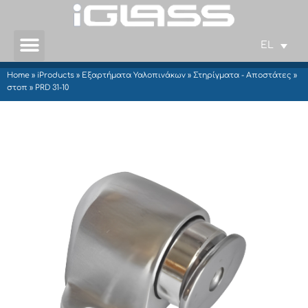
EL
Home
»
iProducts
»
Εξαρτήματα Υαλοπινάκων
»
Στηρίγματα - Αποστάτες
»
στοπ
»
PRD 31-10