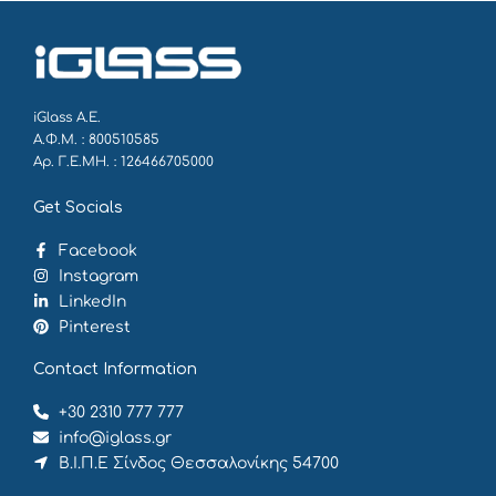
iGlass Α.Ε.
Α.Φ.Μ. : 800510585
Αρ. Γ.Ε.ΜΗ. : 126466705000
Get Socials
Facebook
Instagram
LinkedIn
Pinterest
Contact Information
+30 2310 777 777
info@iglass.gr
Β.Ι.Π.Ε Σίνδος Θεσσαλονίκης 54700