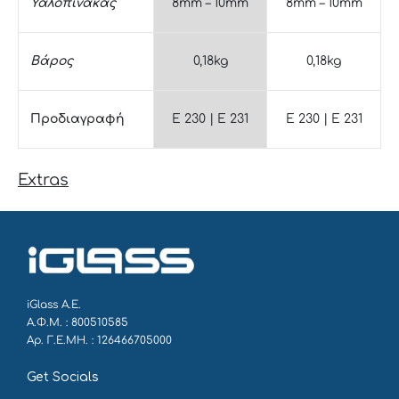
Υαλοπίνακας
8mm – 10mm
8mm – 10mm
Βάρος
0,18kg
0,18kg
Προδιαγραφή
E 230 | E 231
E 230 | E 231
Extras
iGlass Α.Ε.
Α.Φ.Μ. : 800510585
Αρ. Γ.Ε.ΜΗ. : 126466705000
Get Socials