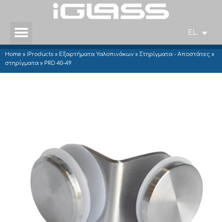
EL
Home
»
iProducts
»
Εξαρτήματα Υαλοπινάκων
»
Στηρίγματα - Αποστάτες
»
στηρίγματα
»
PRD 40-49