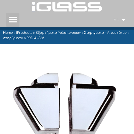
EL
Home
»
iProducts
»
Εξαρτήματα Υαλοπινάκων
»
Στηρίγματα - Αποστάτες
»
στηρίγματα
»
PRD 41-368