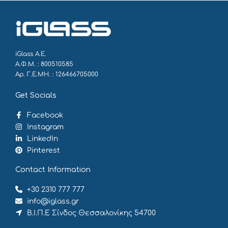
iGlass Α.Ε.
Α.Φ.Μ. : 800510585
Αρ. Γ.Ε.ΜΗ. : 126466705000
Get Socials
Facebook
Instagram
LinkedIn
Pinterest
Contact Information
+30 2310 777 777
info@iglass.gr
Β.Ι.Π.Ε Σίνδος Θεσσαλονίκης 54700