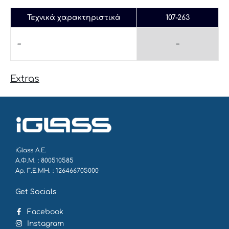
Τεχνικά χαρακτηριστικά
107-263
–
–
Extras
iGlass Α.Ε.
Α.Φ.Μ. : 800510585
Αρ. Γ.Ε.ΜΗ. : 126466705000
Get Socials
Facebook
Instagram