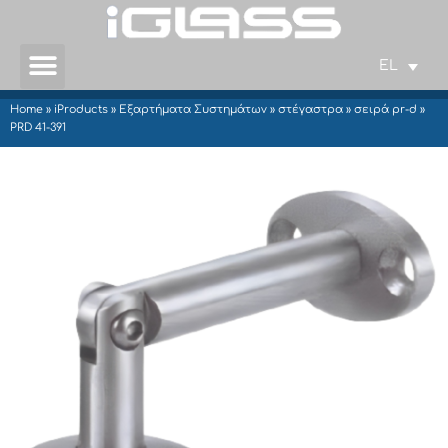
EL
Home
»
iProducts
»
Εξαρτήματα Συστημάτων
»
στέγαστρα
»
σειρά pr-d
»
PRD 41-391