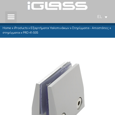
EL
Home
»
iProducts
»
Εξαρτήματα Υαλοπινάκων
»
Στηρίγματα - Αποστάτες
»
στηρίγματα
»
PRD 41-505