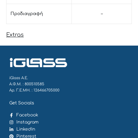
Προδιαγραφή
–
Extras
iGlass Α.Ε.
Α.Φ.Μ. : 800510585
Αρ. Γ.Ε.ΜΗ. : 126466705000
Get Socials
Facebook
Instagram
LinkedIn
Pinterest