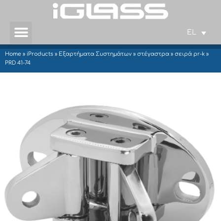
EL
Home
»
iProducts
»
Εξαρτήματα Συστημάτων
»
στέγαστρα
»
σειρά pr-k
»
PRD 41-74