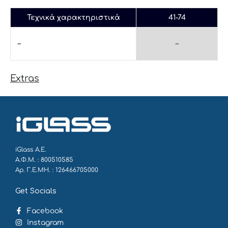
Τεχνικά χαρακτηριστικά
41-74
–
–
Extras
iGlass Α.Ε.
Α.Φ.Μ. : 800510585
Αρ. Γ.Ε.ΜΗ. : 126466705000
Get Socials
Facebook
Instagram