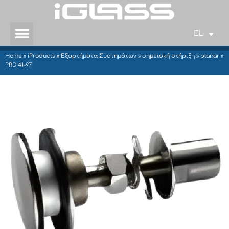
EL
Home
»
iProducts
»
Εξαρτήματα Συστημάτων
»
σημειακή στήριξη
»
planar
»
PRD 41-97