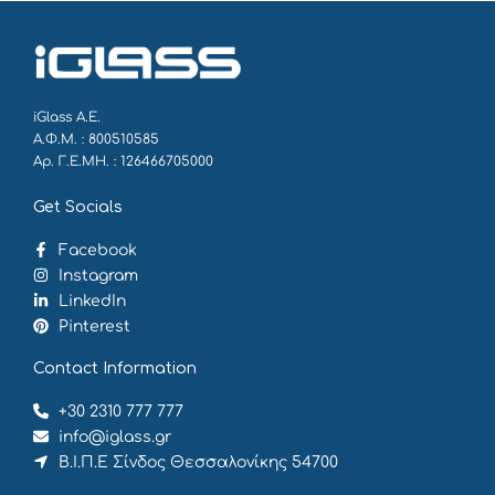
iGlass Α.Ε.
Α.Φ.Μ. : 800510585
Αρ. Γ.Ε.ΜΗ. : 126466705000
Get Socials
Facebook
Instagram
LinkedIn
Pinterest
Contact Information
+30 2310 777 777
info@iglass.gr
Β.Ι.Π.Ε Σίνδος Θεσσαλονίκης 54700