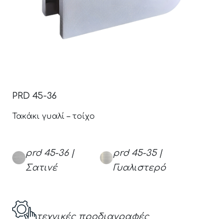
PRD 45-36
Τακάκι γυαλί – τοίχο
prd 45-36 |
prd 45-35 |
Σατινέ
Γυαλιστερό
τεχνικές προδιαγραφές