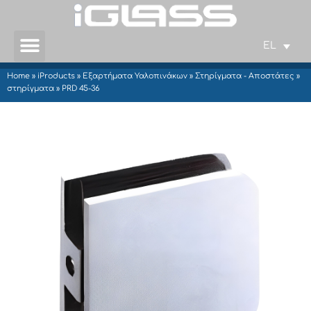
EL
Home
»
iProducts
»
Εξαρτήματα Υαλοπινάκων
»
Στηρίγματα - Αποστάτες
»
στηρίγματα
»
PRD 45-36