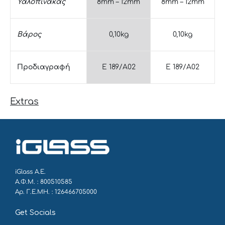
Υαλοπίνακας
8mm – 12mm
8mm – 12mm
Βάρος
0,10kg
0,10kg
Προδιαγραφή
E 189/A02
E 189/A02
Extras
iGlass Α.Ε.
Α.Φ.Μ. : 800510585
Αρ. Γ.Ε.ΜΗ. : 126466705000
Get Socials