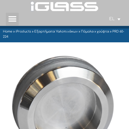
EL
Home
»
iProducts
»
Εξαρτήματα Υαλοπινάκων
»
Πόμολα
»
χούφτα
»
PRD 60-
224