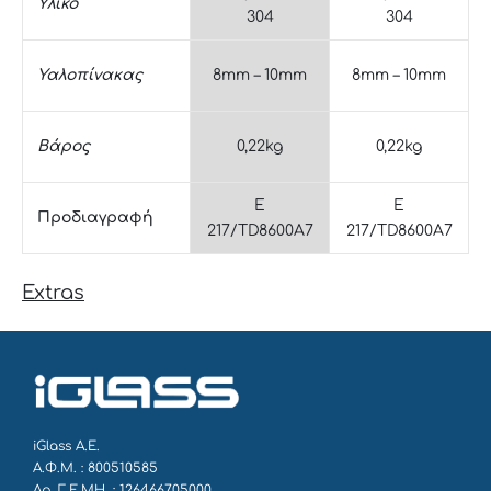
Υλικό
304
304
Υαλοπίνακας
8mm – 10mm
8mm – 10mm
Βάρος
0,22kg
0,22kg
E
E
Προδιαγραφή
217/TD8600A7
217/TD8600A7
Extras
iGlass Α.Ε.
Α.Φ.Μ. : 800510585
Αρ. Γ.Ε.ΜΗ. : 126466705000