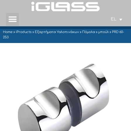
EL
Home
»
iProducts
»
Εξαρτήματα Υαλοπινάκων
»
Πόμολα
»
μπούλ
»
PRD 60-
253