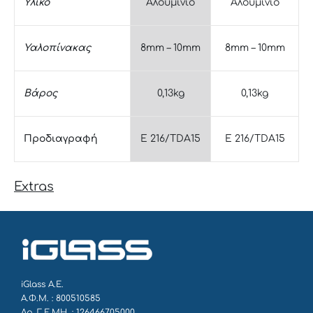
Υλικό
Αλουμίνιο
Αλουμίνιο
Υαλοπίνακας
8mm – 10mm
8mm – 10mm
Βάρος
0,13kg
0,13kg
Προδιαγραφή
E 216/TDA15
E 216/TDA15
Extras
iGlass Α.Ε.
Α.Φ.Μ. : 800510585
Αρ. Γ.Ε.ΜΗ. : 126466705000