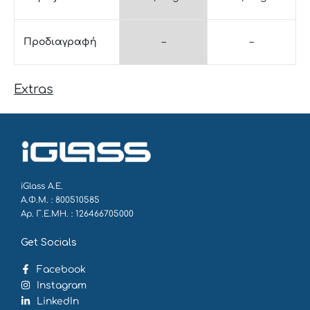
Προδιαγραφή
–
–
Extras
iGlass Α.Ε.
Α.Φ.Μ. : 800510585
Αρ. Γ.Ε.ΜΗ. : 126466705000
Get Socials
Facebook
Instagram
LinkedIn