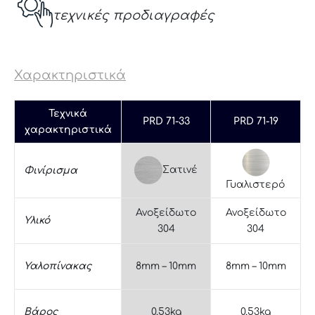
τεχνικές προδιαγραφές
Χαρακτηριστικά
Τεχνικά
PRD 71-33
PRD 71-19
χαρακτηριστικά
Σατινέ
Φινίρισμα
Γυαλιστερό
Ανοξείδωτο
Ανοξείδωτο
Υλικό
304
304
Υαλοπίνακας
8mm – 10mm
8mm – 10mm
Βάρος
0,53kg
0,53kg