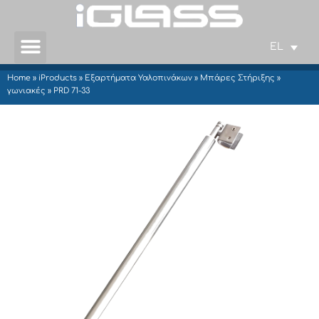
EL
Home
»
iProducts
»
Εξαρτήματα Υαλοπινάκων
»
Μπάρες Στήριξης
»
γωνιακές
»
PRD 71-33