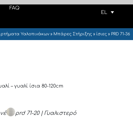
FAQ
EL
αρτήματα Υαλοπινάκων
»
Μπάρες Στήριξης
»
ίσιες
»
PRD 71-36
λί – γυαλί ίσια 80-120cm
ινέ
prd 71-20 | Γυαλιστερό