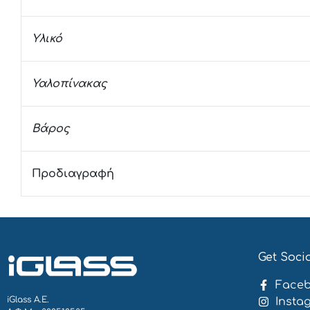
Υλικό
Υαλοπίνακας
Βάρος
Προδιαγραφή
Get Soci
Face
iGlass Α.Ε.
Insta