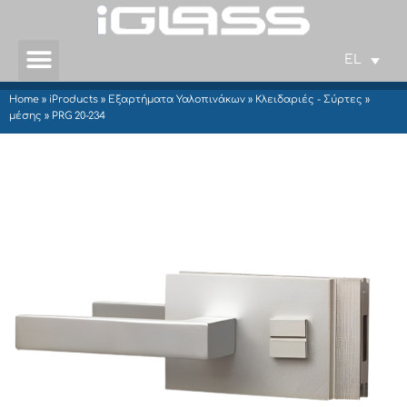
EL
Home
»
iProducts
»
Εξαρτήματα Υαλοπινάκων
»
Κλειδαριές - Σύρτες
»
μέσης
»
PRG 20-234