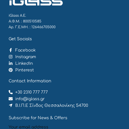
iGlass Α.Ε.
Α.Φ.Μ. : 800510585
Αρ. Γ.Ε.ΜΗ. : 126466705000
Get Socials
Facebook
Instagram
LinkedIn
Pinterest
Contact Information
+30 2310 777 777
info@iglass.gr
Β.Ι.Π.Ε Σίνδος Θεσσαλονίκης 54700
Subscribe for News & Offers