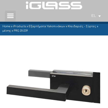
EL
Home
»
iProducts
»
Εξαρτήματα Υαλοπινάκων
»
Κλειδαριές - Σύρτες
»
μέσης
»
PRG 20-239