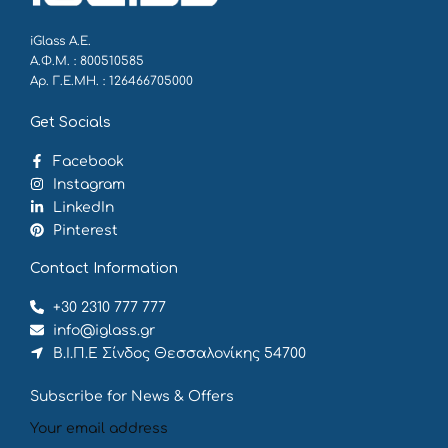
iGlass Α.Ε.
Α.Φ.Μ. : 800510585
Αρ. Γ.Ε.ΜΗ. : 126466705000
Get Socials
Facebook
Instagram
LinkedIn
Pinterest
Contact Information
+30 2310 777 777
info@iglass.gr
Β.Ι.Π.Ε Σίνδος Θεσσαλονίκης 54700
Subscribe for News & Offers