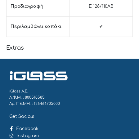
Προδιαγραφή
E 128/110AB
Περιλαμβάνει καπάκι
✔
Extras
iGlass Α.Ε.
Α.Φ.Μ. : 800510585
Αρ. Γ.Ε.ΜΗ. : 126466705000
Get Socials
Facebook
Instagram