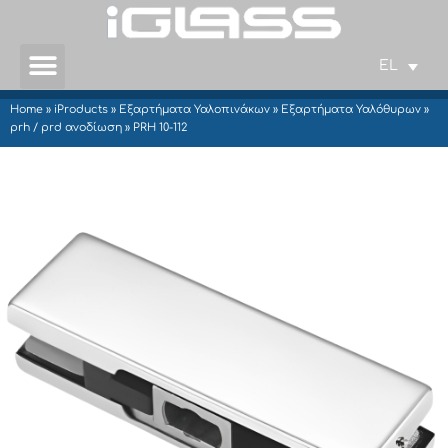
EL
Home
»
iProducts
»
Εξαρτήματα Υαλοπινάκων
»
Εξαρτήματα Υαλόθυρων
»
prh / prd ανοδίωση
»
PRH 10-112