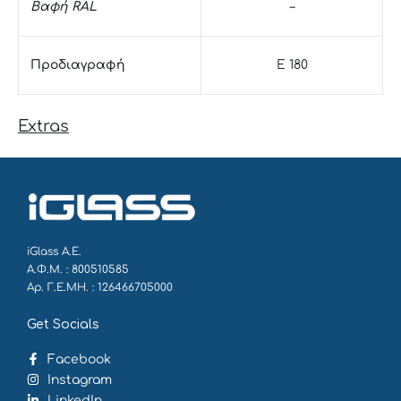
Βαφή RAL
–
Προδιαγραφή
E 180
Extras
iGlass Α.Ε.
Α.Φ.Μ. : 800510585
Αρ. Γ.Ε.ΜΗ. : 126466705000
Get Socials
Facebook
Instagram
LinkedIn