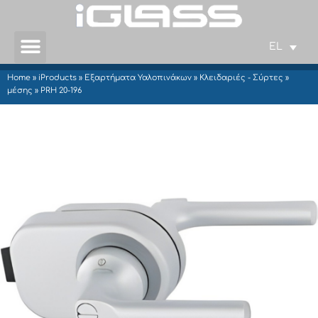
EL
Home
»
iProducts
»
Εξαρτήματα Υαλοπινάκων
»
Κλειδαριές - Σύρτες
»
μέσης
»
PRH 20-196