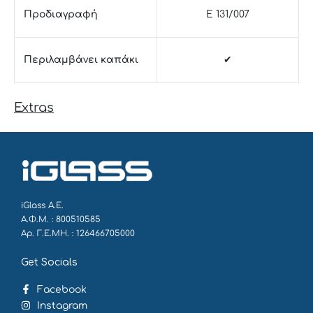
Προδιαγραφή
E 131/007
Περιλαμβάνει καπάκι
✔
Extras
iGlass Α.Ε.
Α.Φ.Μ. : 800510585
Αρ. Γ.Ε.ΜΗ. : 126466705000
Get Socials
Facebook
Instagram