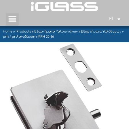
EL
Home
»
iProducts
»
Εξαρτήματα Υαλοπινάκων
»
Εξαρτήματα Υαλόθυρων
»
prh / prd ανοδίωση
»
PRH 20-66