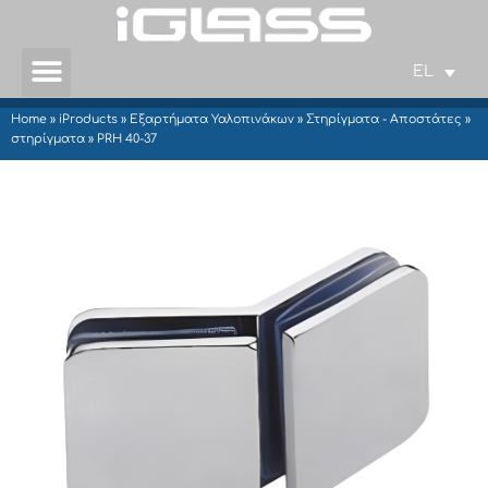
EL
Home
»
iProducts
»
Εξαρτήματα Υαλοπινάκων
»
Στηρίγματα - Αποστάτες
»
στηρίγματα
»
PRH 40-37