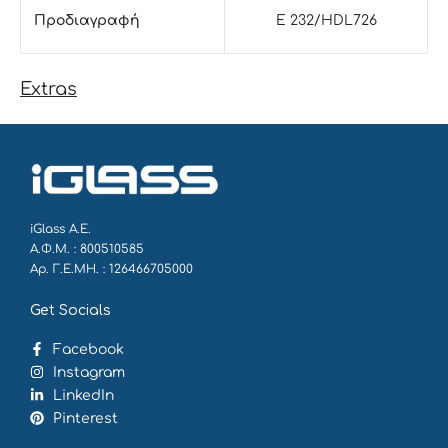
Προδιαγραφή
E 232/HDL726
Extras
iGlass Α.Ε.
Α.Φ.Μ. : 800510585
Αρ. Γ.Ε.ΜΗ. : 126466705000
Get Socials
Facebook
Instagram
LinkedIn
Pinterest