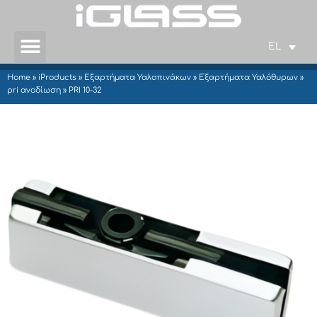
EL
Home
»
iProducts
»
Εξαρτήματα Υαλοπινάκων
»
Εξαρτήματα Υαλόθυρων
»
pri ανοδίωση
»
PRI 10-32