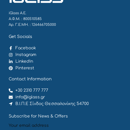
iGlass Α.Ε.
Α.Φ.Μ. : 800510585
Αρ. Γ.Ε.ΜΗ. : 126466705000
Get Socials
Facebook
Instagram
LinkedIn
Pinterest
Contact Information
+30 2310 777 777
info@iglass.gr
Β.Ι.Π.Ε Σίνδος Θεσσαλονίκης 54700
Subscribe for News & Offers