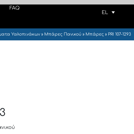
FAQ
EL
ματα Υαλοπινάκων
»
Μπάρες Πανικού
»
Μπάρες
»
PRI 107-1293
93
ανικού