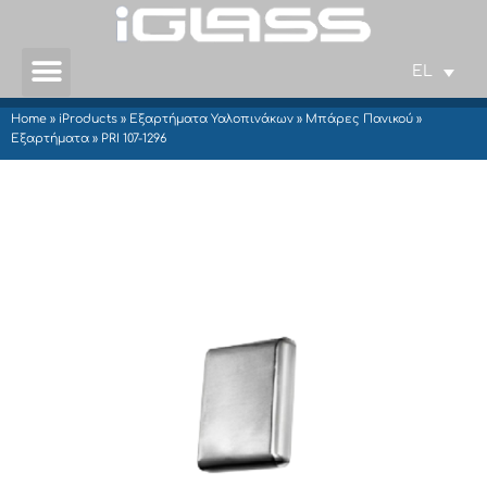
EL
Home
»
iProducts
»
Εξαρτήματα Υαλοπινάκων
»
Μπάρες Πανικού
»
Εξαρτήματα
»
PRI 107-1296