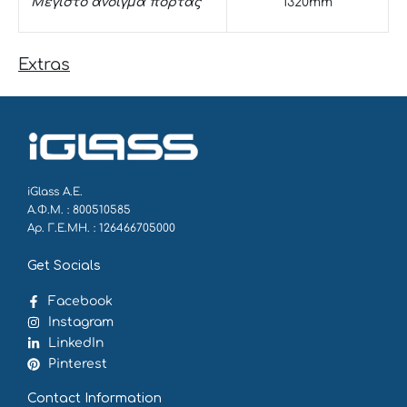
Μέγιστο άνοιγμα πόρτας
1320mm
Extras
iGlass Α.Ε.
Α.Φ.Μ. : 800510585
Αρ. Γ.Ε.ΜΗ. : 126466705000
Get Socials
Facebook
Instagram
LinkedIn
Pinterest
Contact Information