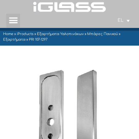
EL
Home
»
iProducts
»
Εξαρτήματα Υαλοπινάκων
»
Μπάρες Πανικού
»
Εξαρτήματα
»
PRI 107-1297