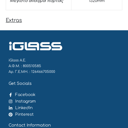
Μέγιστο άνοιγμα πόρτας
1320mm
Extras
iGlass Α.Ε.
Α.Φ.Μ. : 800510585
Αρ. Γ.Ε.ΜΗ. : 126466705000
Get Socials
Facebook
Instagram
LinkedIn
Pinterest
Contact Information