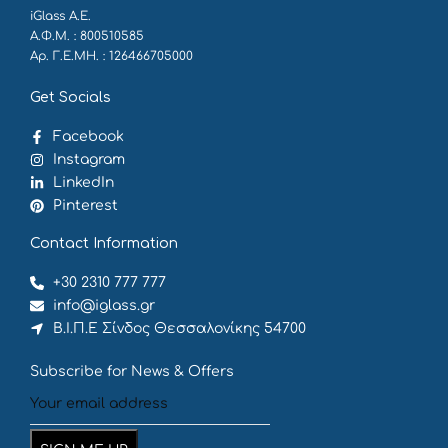
iGlass Α.Ε.
Α.Φ.Μ. : 800510585
Αρ. Γ.Ε.ΜΗ. : 126466705000
Get Socials
Facebook
Instagram
LinkedIn
Pinterest
Contact Information
+30 2310 777 777
info@iglass.gr
Β.Ι.Π.Ε Σίνδος Θεσσαλονίκης 54700
Subscribe for News & Offers