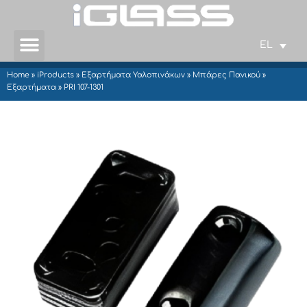
EL
Home
»
iProducts
»
Εξαρτήματα Υαλοπινάκων
»
Μπάρες Πανικού
»
Εξαρτήματα
»
PRI 107-1301