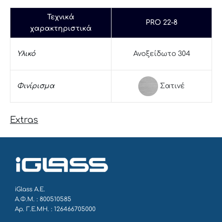
Τεχνικά
PRO 22-8
χαρακτηριστικά
Υλικό
Ανοξείδωτο 304
Σατινέ
Φινίρισμα
Extras
iGlass Α.Ε.
Α.Φ.Μ. : 800510585
Αρ. Γ.Ε.ΜΗ. : 126466705000