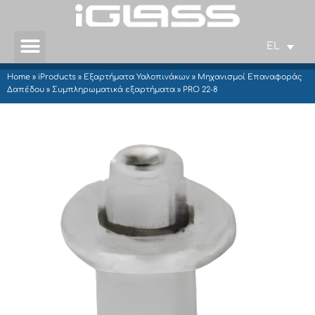
EL
Home
»
iProducts
»
Εξαρτήματα Υαλοπινάκων
»
Μηχανισμοί Επαναφοράς
Δαπέδου
»
Συμπληρωματικά εξαρτήματα
»
PRO 22-8