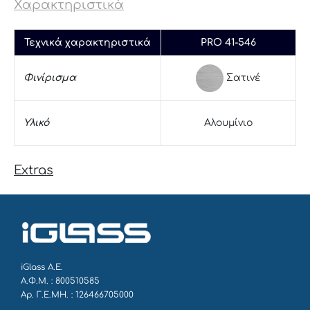
Χαρακτηριστικά
Τεχνικά χαρακτηριστικά
PRO 41-546
Σατινέ
Φινίρισμα
Υλικό
Αλουμίνιο
Extras
iGlass Α.Ε.
Α.Φ.Μ. : 800510585
Αρ. Γ.Ε.ΜΗ. : 126466705000