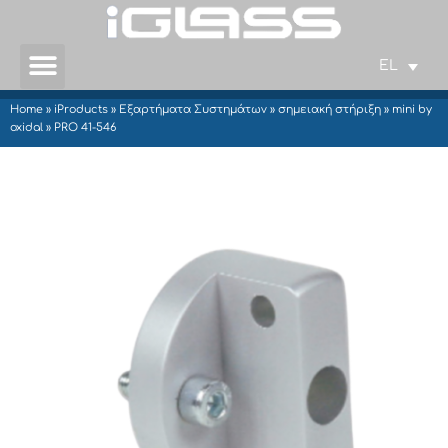
EL
Home
»
iProducts
»
Εξαρτήματα Συστημάτων
»
σημειακή στήριξη
»
mini by
oxidal
»
PRO 41-546