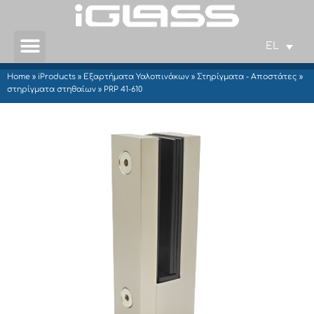
EL
Home
»
iProducts
»
Εξαρτήματα Υαλοπινάκων
»
Στηρίγματα - Αποστάτες
»
στηρίγματα στηθαίων
»
PRP 41-610